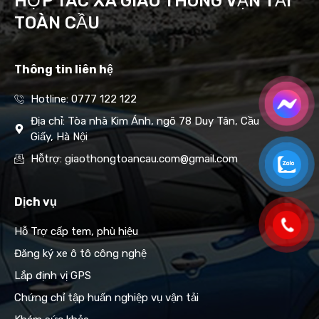
HỢP TÁC XÃ GIAO THÔNG VẬN TẢI
TOÀN CẦU
Thông tin liên hệ
Hotline: 0777 122 122
Địa chỉ: Tòa nhà Kim Ánh, ngõ 78 Duy Tân, Cầu
Giấy, Hà Nội
Hỗtrợ: giaothongtoancau.com@gmail.com
Dịch vụ
Hỗ Trợ cấp tem, phù hiệu
Đăng ký xe ô tô công nghệ
Lắp định vị GPS
Chứng chỉ tập huấn nghiệp vụ vận tải