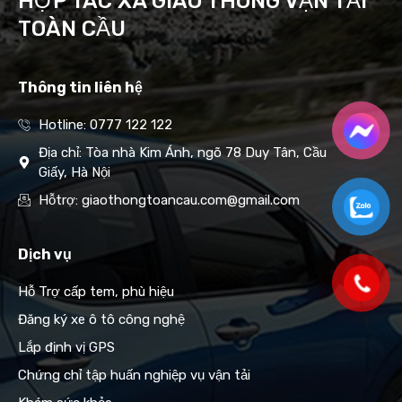
HỢP TÁC XÃ GIAO THÔNG VẬN TẢI
TOÀN CẦU
Thông tin liên hệ
Hotline: 0777 122 122
Địa chỉ: Tòa nhà Kim Ánh, ngõ 78 Duy Tân, Cầu
Giấy, Hà Nội
Hỗtrợ: giaothongtoancau.com@gmail.com
Dịch vụ
Hỗ Trợ cấp tem, phù hiệu
Đăng ký xe ô tô công nghệ
Lắp định vị GPS
Chứng chỉ tập huấn nghiệp vụ vận tải